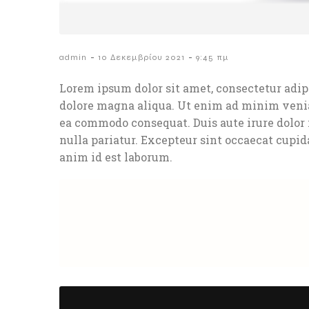
-
-
admin
10 Δεκεμβρίου 2021
9:45 πμ
Lorem ipsum dolor sit amet, consectetur adipi
dolore magna aliqua. Ut enim ad minim veniam
ea commodo consequat. Duis aute irure dolor i
nulla pariatur. Excepteur sint occaecat cupida
anim id est laborum.