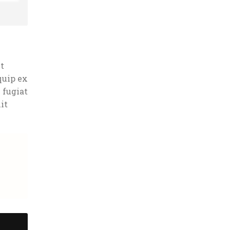
t
quip ex
 fugiat
it