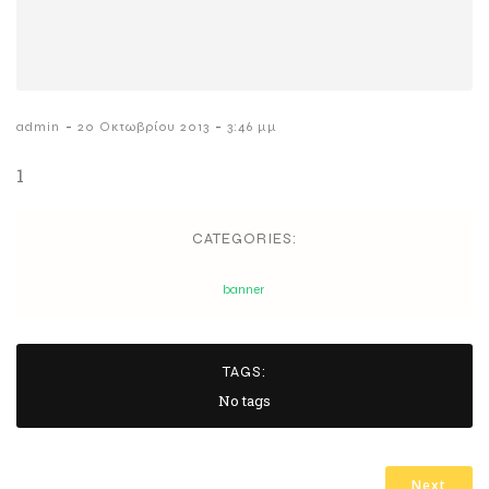
-
-
admin
20 Οκτωβρίου 2013
3:46 μμ
1
CATEGORIES:
banner
TAGS:
No tags
Next